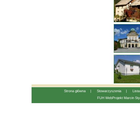
Strona główna
|
Stowarzyszenia
|
List
FUH WebProjekt
Marcin Sty