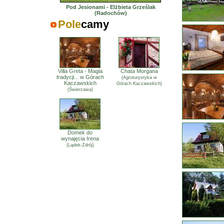
Pod Jesionami - Elżbieta Grześlak
(Radochów)
Pole
camy
Villa Greta - Magia
Chata Morgana
tradycji... w Górach
(Agroturystyka w
Kaczawskich
Górach Kaczawskich)
(Świerzawa)
Domek do
wynajęcia Irena
(Lądek-Zdrój)