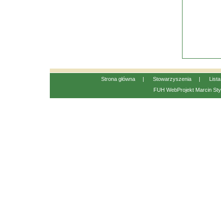
Strona główna
|
Stowarzyszenia
|
List
FUH WebProjekt
Marcin Sty