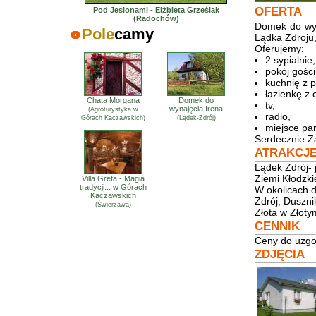
OFERTA
Pod Jesionami - Elżbieta Grześlak
(Radochów)
Domek do wyn
Pole
camy
Lądka Zdroju,
Oferujemy:
2 sypialnie,
pokój gości
kuchnię z 
łazienkę z 
Chata Morgana
Domek do
tv,
wynajęcia Irena
(Agroturystyka w
radio,
Górach Kaczawskich)
(Lądek-Zdrój)
miejsce pa
Serdecznie Z
ATRAKCJ
Lądek Zdrój- 
Ziemi Kłodzkie
Villa Greta - Magia
tradycji... w Górach
W okolicach d
Kaczawskich
Zdrój, Duszn
(Świerzawa)
Złota w Złoty
CENNIK
Ceny do uzgod
ZDJĘCIA