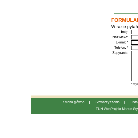
FORMULA
W razie pytań
Imię:
Nazwisko:
E-mail: *
Telefon: *
Zapytanie:
* wym
Strona główna
|
Stowarzyszenia
|
List
FUH WebProjekt
Marcin Sty