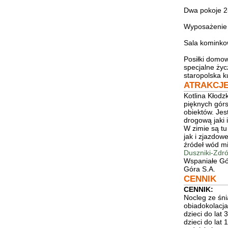
Dwa pokoje 2-
Wyposażenie p
Sala kominko
Posiłki domo
specjalne życ
staropolska k
ATRAKCJ
Kotlina Kłodz
pięknych gór
obiektów. Jes
drogową jaki 
W zimie są t
jak i zjazdow
źródeł wód mi
Duszniki-Zdró
Wspaniałe Gó
Góra S.A.
CENNIK
CENNIK:
Nocleg ze śni
obiadokolacja
dzieci do lat
dzieci do lat