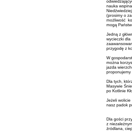
odwiedzającyc
nauka wspinac
Niedźwiedziej
(prosimy o za
możliwość ko
mogą Państwo
Jedną z głów
wycieczki dla
zaawansowany
przygodę z k
W gospodarstw
można korzys
jazda wierzch
proponujemy 
Dla tych, któ
Masywie Śnież
po Kotlinie Kł
Jeżeli wolici
nasz padok pr
Dla gości prz
z niezależny
źródlana, cie