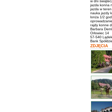
w dni świątec
jazda konna 
jazda w teren
nauka jazdy k
lonża 1/2 god
oprowadzanie 
rajdy konne 
Barbara Dem
Orłowiec 14
57-540 Lądek
Bank Spółdzi
ZDJĘCIA