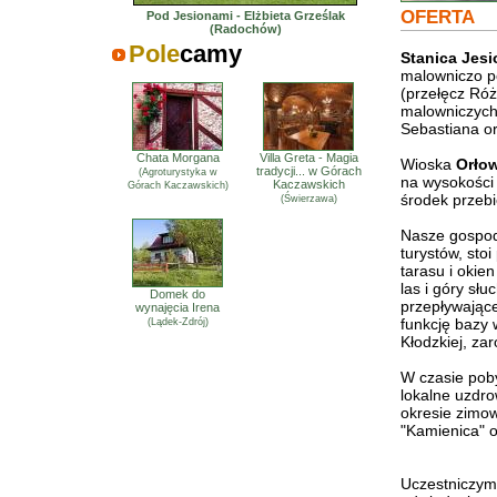
OFERTA
Pod Jesionami - Elżbieta Grześlak
(Radochów)
Pole
camy
Stanica Jes
malowniczo po
(przełęcz Róż
malowniczych 
Sebastiana o
Chata Morgana
Villa Greta - Magia
Wioska
Orło
tradycji... w Górach
(Agroturystyka w
na wysokości 
Kaczawskich
Górach Kaczawskich)
środek przebi
(Świerzawa)
Nasze gospod
turystów, sto
tarasu i okie
las i góry sł
Domek do
przepływając
wynajęcia Irena
funkcję bazy 
(Lądek-Zdrój)
Kłodzkiej, za
W czasie pob
lokalne uzdro
okresie zimo
"Kamienica" o
Uczestniczym